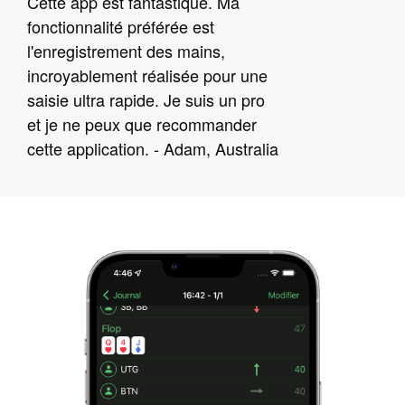
Cette app est fantastique. Ma
fonctionnalité préférée est
l'enregistrement des mains,
incroyablement réalisée pour une
saisie ultra rapide. Je suis un pro
et je ne peux que recommander
cette application. - Adam, Australia