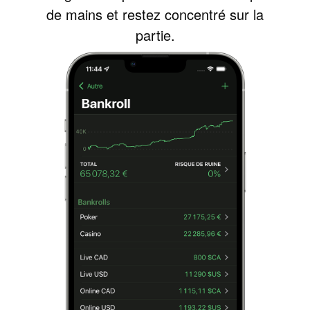
de mains et restez concentré sur la
partie.