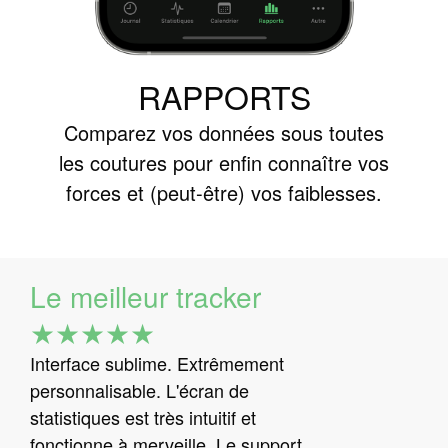
RAPPORTS
Comparez vos données sous toutes
les coutures pour enfin connaître vos
forces et (peut-être) vos faiblesses.
Le meilleur tracker
★★★★★
Interface sublime. Extrêmement
personnalisable. L'écran de
statistiques est très intuitif et
fonctionne à merveille. Le support