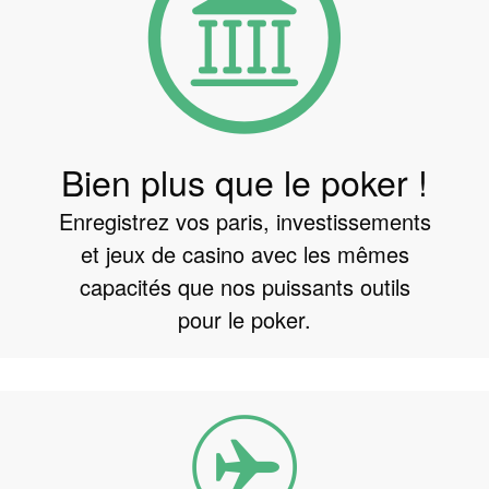
Bien plus que le poker !
Enregistrez vos paris, investissements
et jeux de casino avec les mêmes
capacités que nos puissants outils
pour le poker.