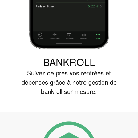
BANKROLL
Suivez de près vos rentrées et
dépenses grâce à notre gestion de
bankroll sur mesure.