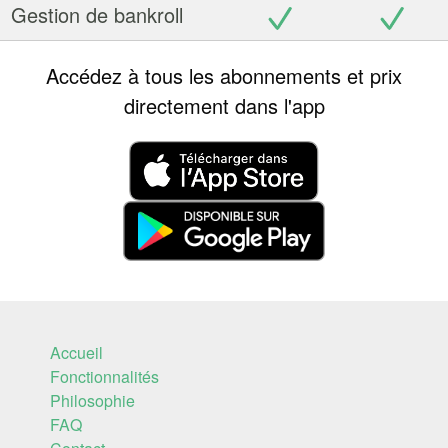
Gestion de bankroll
Accédez à tous les abonnements et prix
directement dans l'app
Accueil
Fonctionnalités
Philosophie
FAQ